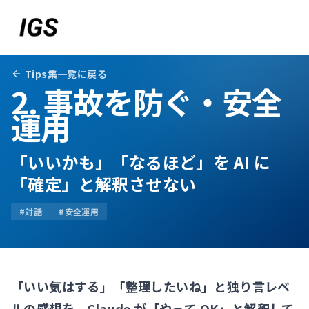
Tips集一覧に戻る
2. 事故を防ぐ・安全
運用
「いいかも」「なるほど」を AI に
「確定」と解釈させない
#
対話
#
安全運用
お問い合わせ
「いい気はする」「整理したいね」と独り言レベ
ルの感想を、Claude が「やって OK」と解釈して