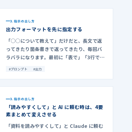
3. 指示の出し方
出力フォーマットを先に指定する
「○○について教えて」だけだと、長文で返
ってきたり箇条書きで返ってきたり、毎回バ
ラバラになります。最初に「表で」「3行で」
「賛成・反対・中立の3案で」のように出力フ
#
プロンプト
#
出力
ォーマットを指定すると、欲しい形のまま受
け取れます。
3. 指示の出し方
「読みやすくして」と AI に頼む時は、4要
素まとめて変えさせる
「資料を読みやすくして」と Claude に頼む