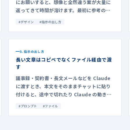
にお願いすると、想像と全然違う案が大量に
返ってきて時間が溶けます。最初に参考の実
物を 1 枚渡すと、一発で噛み合います。
#
デザイン
#
指示の出し方
3. 指示の出し方
長い文章はコピペでなくファイル経由で渡
す
議事録・契約書・長文メールなどを Claude
に渡すとき、本文をそのままチャットに貼り
付けると、途中で切れたり Claude の動きが
鈍くなったりします。
#
プロンプト
#
ファイル