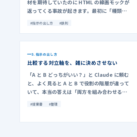
材を期待していたのに HTML の線画モックが
返ってくる事故が起きます。最初に「種類」
を選ばせます。
#
指示の出し方
#
鉄則
3. 指示の出し方
比較する対立軸を、雑に決めさせない
「A と B どっちがいい？」と Claude に頼む
と、よく見ると A と B で役割の階層が違って
いて、本当の答えは「両方を組み合わせる」
だった、ということがあります。
#
提案書
#
整理