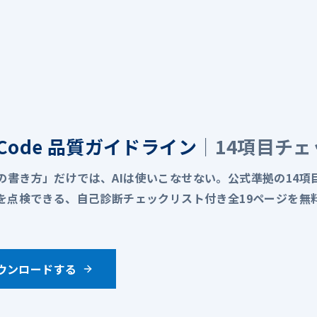
R
e Code 品質ガイドライン
｜14項目チ
の書き方」だけでは、AIは使いこなせない。公式準拠の14項
用を点検できる、自己診断チェックリスト付き全19ページを無
。
ウンロードする