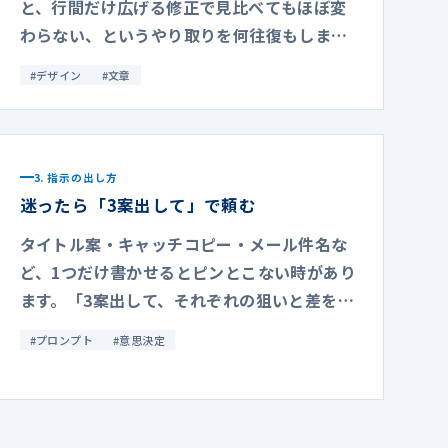
と、行間だけ広げる修正で見比べてもほぼ変
わらない、というやり取りを何往復もしま
す。読みやすさが本当に変わるのは、4 要素
#
デザイン
#
文章
を同時に動かした時だけです。
3. 指示の出し方
迷ったら「3案出して」で頼む
タイトル案・キャッチコピー・メール件名な
ど、1つだけ書かせるとピンとこない時があり
ます。「3案出して、それぞれの狙いと差を1
行で書いて」と頼むと、選びやすくなる上
#
プロンプト
#
意思決定
に、自分で書く時のヒントも一緒に得られま
す。